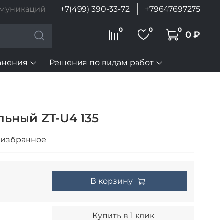
ммуникаций
+7(499) 390-33-72
+79647697275
0
0
0
0 ₽
анения
Решения по видам работ
льный ZT-U4 135
 избранное
В корзину
Купить в 1 клик