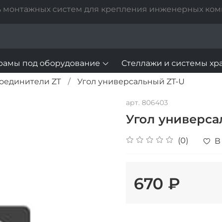
 монтажных систем для крепления инженерных ко
рамы под оборудование
Стеллажи и системы хр
соединители ZT
Угол универсальный ZT-U
арт.
806403
Угол универса
(0)
В
670 ₽