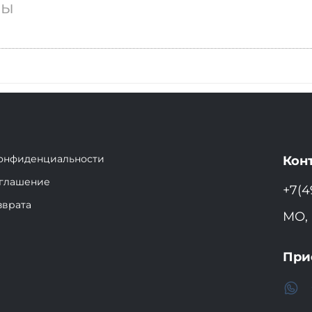
вы
конфиденциальности
Кон
оглашение
+7(4
зврата
МО, 
При