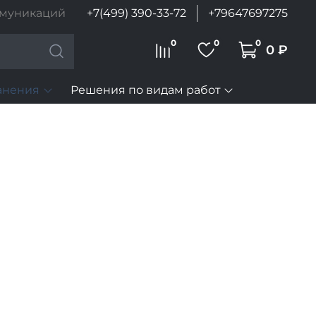
ммуникаций
+7(499) 390-33-72
+79647697275
0
0
0
0 ₽
анения
Решения по видам работ