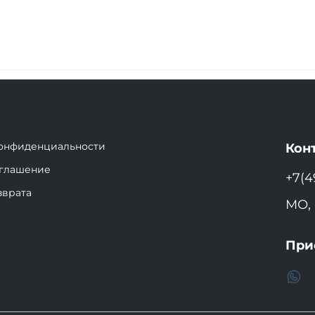
конфиденциальности
Кон
оглашение
+7(4
зврата
МО, 
При